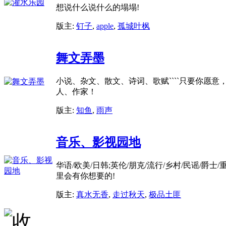
想说什么说什么的塌塌!
版主:
钉子
,
apple
,
孤城叶枫
舞文弄墨
小说、杂文、散文、诗词、歌赋````只要你愿意
人、作家！
版主:
知鱼
,
雨声
音乐、影视园地
华语/欧美/日韩;英伦/朋克/流行/乡村/民谣/爵士/重金
里会有你想要的!
版主:
真水无香
,
走过秋天
,
极品土匪