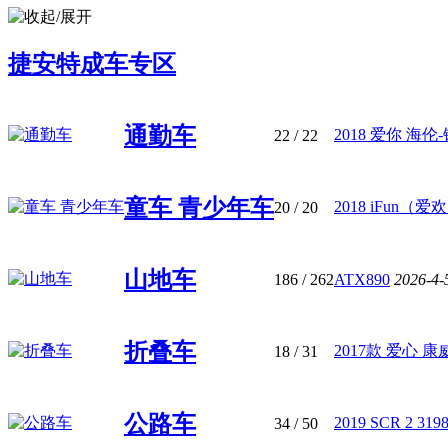
捷安特成车专区
通勤车
2018 爱你 海伦-铁
22
/ 22
童车 青少年车
2018 iFun（爱欢）
20
/ 20
山地车
186
/ 262
ATX890
2026-4-
折叠车
2017款 爱心 康威
18
/ 31
公路车
2019 SCR 2 31
34
/ 50