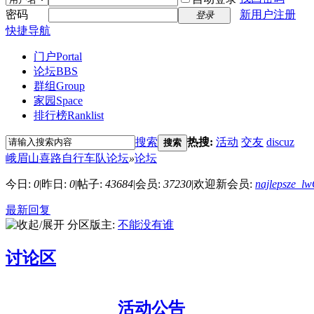
密码
新用户注册
登录
快捷导航
门户
Portal
论坛
BBS
群组
Group
家园
Space
排行榜
Ranklist
搜索
热搜:
活动
交友
discuz
搜索
峨眉山喜路自行车队论坛
»
论坛
今日:
0
|
昨日:
0
|
帖子:
43684
|
会员:
37230
|
欢迎新会员:
najlepsze_lw
最新回复
分区版主:
不能没有谁
讨论区
活动公告