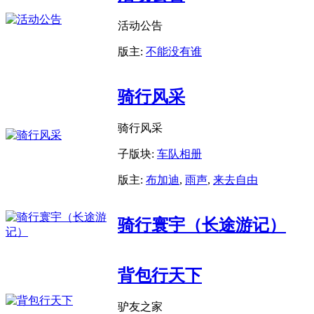
活动公告
版主:
不能没有谁
骑行风采
骑行风采
子版块:
车队相册
版主:
布加迪
,
雨声
,
来去自由
骑行寰宇（长途游记）
背包行天下
驴友之家