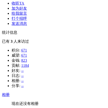
收听TA
加为好友
给我留言
打个招呼
发送消息
统计信息
已有
3
人来访过
积分:
671
威望:
671
金钱:
823
贡献:
1184
好友:
--
日志:
--
相册:
--
分享:
--
相册
现在还没有相册