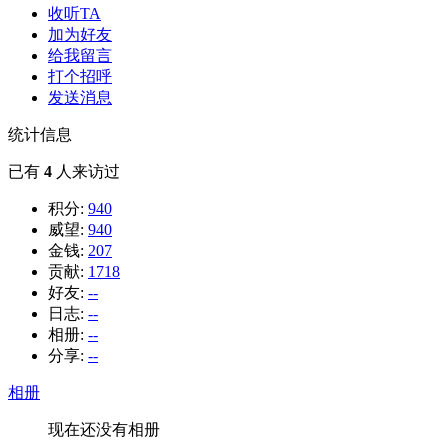
收听TA
加为好友
给我留言
打个招呼
发送消息
统计信息
已有
4
人来访过
积分:
940
威望:
940
金钱:
207
贡献:
1718
好友:
--
日志:
--
相册:
--
分享:
--
相册
现在还没有相册