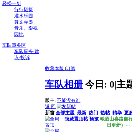
轻松一刻
行行摄摄
灌水乐园
舞文弄墨
音乐、影视
园地
车队事务区
车队事务·建
议·投诉
收藏本版
|
订阅
车队相册
今日:
0
|
主
版主:
不能没有谁
返 回
新窗
全部主题
最新
热门
热帖
精华
更
隐藏置顶帖
预览
峨眉山喜路自行车
日更新）···