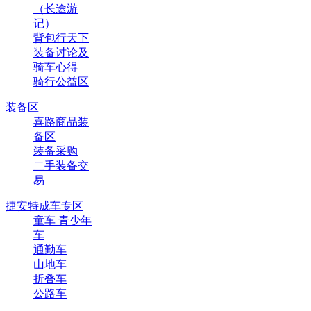
（长途游
记）
背包行天下
装备讨论及
骑车心得
骑行公益区
装备区
喜路商品装
备区
装备采购
二手装备交
易
捷安特成车专区
童车 青少年
车
通勤车
山地车
折叠车
公路车