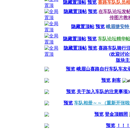
隐藏置顶帖
预览
喜路车队队员
隐藏置顶帖
预览
在车队论坛发
传图片教
隐藏置顶帖
预览
峨眉捷安特
隐藏置顶帖
预览
车队论坛精华帖汇总
隐藏置顶帖
预览
喜路车队骑行注
(欢迎讨论
版块主
预览
峨眉山喜路自行车队车友
预览
刺客
预览
关于加入车队的注意事项!(
预览
车队相册～～（重新开张啦
预览
登金顶靓照
预览
！！