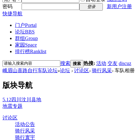
密码
新用户注册
登录
快捷导航
门户
Portal
论坛
BBS
群组
Group
家园
Space
排行榜
Ranklist
搜索
热搜:
活动
交友
discuz
搜索
峨眉山喜路自行车队论坛
»
论坛
›
讨论区
›
骑行风采
›
车队相册
版块导航
5.12四川汶川县地
地震专题
讨论区
活动公告
骑行风采
骑行寰宇