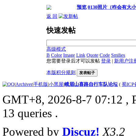
预览
0130照片（咋会有大
返 回
快速发帖
高级模式
B
Color
Image
Link
Quote
Code
Smilies
您需要登录后才可以发帖
登录
|
新用户注
本版积分规则
发表帖子
|
Archiver
|
手机版
|
小黑屋
|
峨眉山喜路自行车队论坛
(
蜀ICP备
GMT+8, 2026-8-7 07:12
, 
13 queries .
Powered by
Discuz!
X3.2