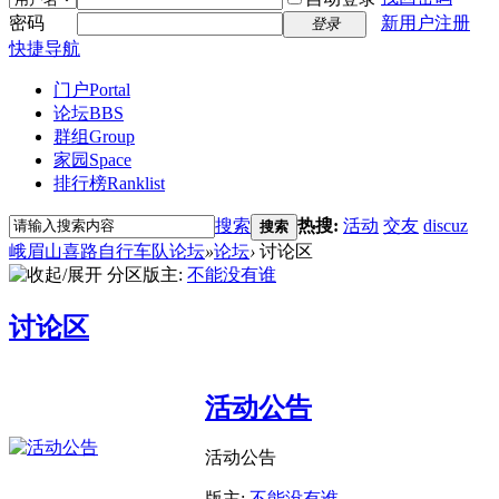
密码
新用户注册
登录
快捷导航
门户
Portal
论坛
BBS
群组
Group
家园
Space
排行榜
Ranklist
搜索
热搜:
活动
交友
discuz
搜索
峨眉山喜路自行车队论坛
»
论坛
›
讨论区
分区版主:
不能没有谁
讨论区
活动公告
活动公告
版主:
不能没有谁