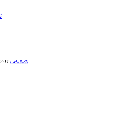
长
12:11
cw9d030