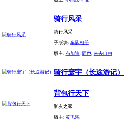
骑行风采
骑行风采
子版块:
车队相册
版主:
布加迪
,
雨声
,
来去自由
骑行寰宇（长途游记）
背包行天下
驴友之家
版主:
黄飞鸿