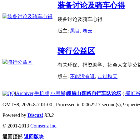
装备讨论及骑车心得
装备讨论及骑车心得
版主:
黑目
,
卷云
骑行公益区
有关环保、捐资助学、社会人文等公
版主:
不能没有谁
,
走过秋天
|
Archiver
|
手机版
|
小黑屋
|
峨眉山喜路自行车队论坛
(
蜀ICP备
GMT+8, 2026-8-7 01:00
, Processed in 0.062517 second(s), 9 queries
Powered by
Discuz!
X3.2
© 2001-2013
Comsenz Inc.
返回顶部
返回版块