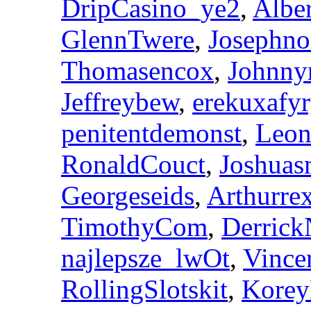
DripCasino_ye2
,
Albe
GlennTwere
,
Josephn
Thomasencox
,
Johnny
Jeffreybew
,
erekuxafyr
penitentdemonst
,
Leon
RonaldCouct
,
Joshuas
Georgeseids
,
Arthurre
TimothyCom
,
Derrick
najlepsze_lwOt
,
Vince
RollingSlotskit
,
Kore