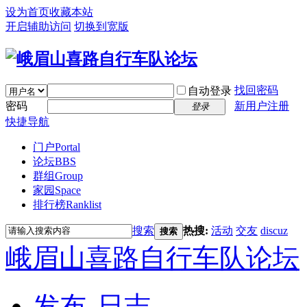
设为首页
收藏本站
开启辅助访问
切换到宽版
找回密码
自动登录
密码
新用户注册
登录
快捷导航
门户
Portal
论坛
BBS
群组
Group
家园
Space
排行榜
Ranklist
搜索
热搜:
活动
交友
discuz
搜索
峨眉山喜路自行车队论坛
发布
日志