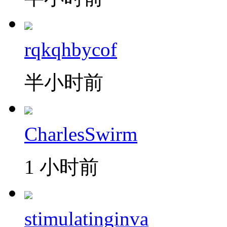
rqkqhbycof
半小时前
CharlesSwirm
1 小时前
stimulatinginva