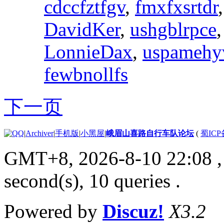
cdccfztfgv
,
fmxfxsrtdr
DavidKer
,
ushgblrpce
LonnieDax
,
uspamehy
fewbnollfs
下一页
|
Archiver
|
手机版
|
小黑屋
|
峨眉山喜路自行车队论坛
(
蜀ICP备
GMT+8, 2026-8-10 22:08
,
second(s), 10 queries .
Powered by
Discuz!
X3.2