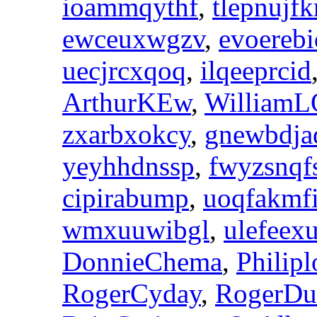
ioammqythf
,
tlepnujf
ewceuxwgzv
,
evoerebi
uecjrcxqoq
,
ilqeeprcid
ArthurKEw
,
William
zxarbxokcy
,
gnewbdja
yeyhhdnssp
,
fwyzsnqf
cipirabump
,
uoqfakmf
wmxuuwibgl
,
ulefeex
DonnieChema
,
Philipl
RogerCyday
,
RogerDu