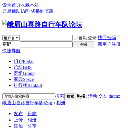
设为首页
收藏本站
开启辅助访问
切换到宽版
找回密码
自动登录
密码
新用户注册
登录
快捷导航
门户
Portal
论坛
BBS
群组
Group
家园
Space
排行榜
Ranklist
搜索
热搜:
活动
交友
discuz
搜索
峨眉山喜路自行车队论坛
›
相册
发布
日志
上传
相册
添加
分享