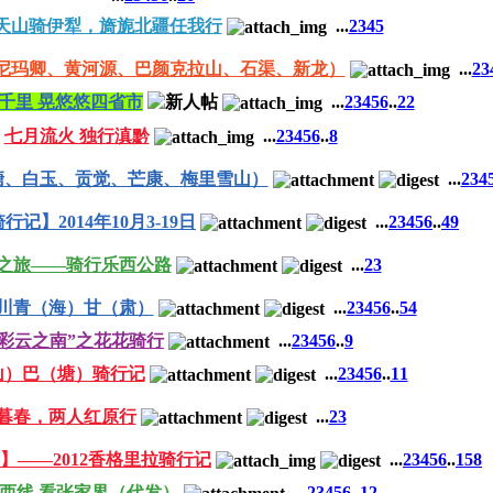
天山骑伊犁，旖旎北疆任我行
...
2
3
4
5
阿尼玛卿、黄河源、巴颜克拉山、石渠、新龙）
...
2
3
千里 晃悠悠四省市
...
2
3
4
5
6
..
22
七月流火 独行滇黔
...
2
3
4
5
6
..
8
巴塘、白玉、贡觉、芒康、梅里雪山）
...
2
3
4
记】2014年10月3-19日
...
2
3
4
5
6
..
49
之旅——骑行乐西公路
...
2
3
川青（海）甘（肃）
...
2
3
4
5
6
..
54
“彩云之南”之花花骑行
...
2
3
4
5
6
..
9
山）巴（塘）骑行记
...
2
3
4
5
6
..
11
暮春，两人红原行
...
2
3
】——2012香格里拉骑行记
...
2
3
4
5
6
..
158
西线 看张家界（代发）
...
2
3
4
5
6
..
12