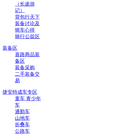
（长途游
记）
背包行天下
装备讨论及
骑车心得
骑行公益区
装备区
喜路商品装
备区
装备采购
二手装备交
易
捷安特成车专区
童车 青少年
车
通勤车
山地车
折叠车
公路车