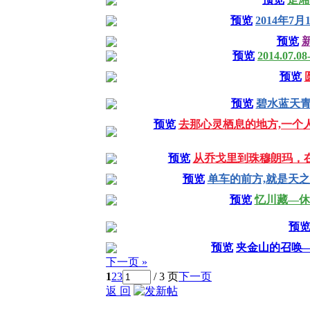
预览
2014年7
预览
预览
2014.07.
预览
预览
碧水蓝天青
预览
去那心灵栖息的地方,一个人,一
预览
从乔戈里到珠穆朗玛，在世界
预览
单车的前方,就是天之涯,
预览
忆川藏—休闲川
预
预览
夹金山的召唤——
下一页 »
1
2
3
/ 3 页
下一页
返 回