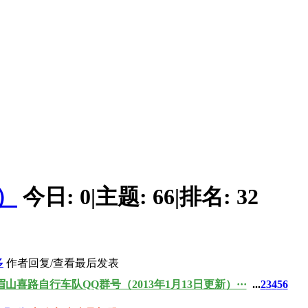
）
今日:
0
|
主题:
66
|
排名:
32
多
作者
回复/查看
最后发表
眉山喜路自行车队QQ群号（2013年1月13日更新）···
...
2
3
4
5
6