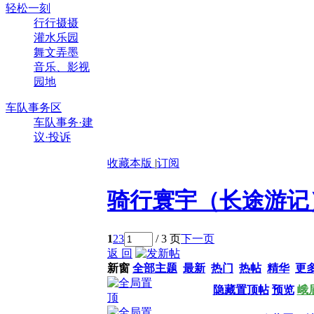
轻松一刻
行行摄摄
灌水乐园
舞文弄墨
音乐、影视
园地
车队事务区
车队事务·建
议·投诉
收藏本版
|
订阅
骑行寰宇（长途游记
1
2
3
/ 3 页
下一页
返 回
新窗
全部主题
最新
热门
热帖
精华
更
隐藏置顶帖
预览
峨