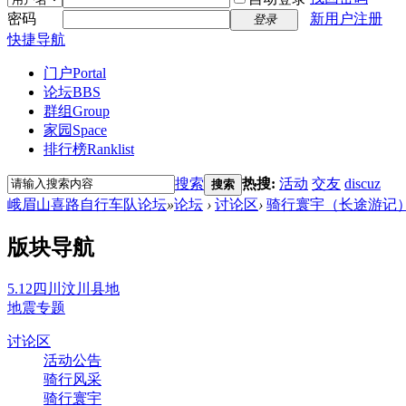
密码
新用户注册
登录
快捷导航
门户
Portal
论坛
BBS
群组
Group
家园
Space
排行榜
Ranklist
搜索
热搜:
活动
交友
discuz
搜索
峨眉山喜路自行车队论坛
»
论坛
›
讨论区
›
骑行寰宇（长途游记
版块导航
5.12四川汶川县地
地震专题
讨论区
活动公告
骑行风采
骑行寰宇