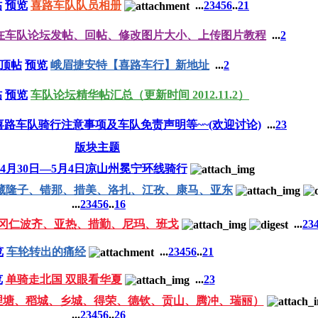
帖
预览
喜路车队队员相册
...
2
3
4
5
6
..
21
在车队论坛发帖、回帖、修改图片大小、上传图片教程
...
2
顶帖
预览
峨眉捷安特【喜路车行】新地址
...
2
帖
预览
车队论坛精华帖汇总（更新时间 2012.11.2）
喜路车队骑行注意事项及车队免责声明等~~(欢迎讨论)
...
2
3
版块主题
9年4月30日—5月4日凉山州冕宁环线骑行
 西藏隆子、错那、措美、洛扎、江孜、康马、亚东
...
2
3
4
5
6
..
16
行冈仁波齐、亚热、措勤、尼玛、班戈
...
2
3
览
车轮转出的痛经
...
2
3
4
5
6
..
21
览
单骑走北国 双眼看华夏
...
2
3
（理塘、稻城、乡城、得荣、德钦、贡山、腾冲、瑞丽）
...
2
3
4
5
6
..
26