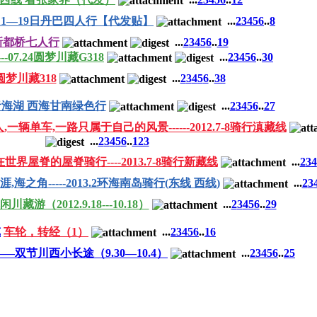
月11—19日丹巴四人行【代发贴】
...
2
3
4
5
6
..
8
新都桥七人行
...
2
3
4
5
6
..
19
08---07.24圆梦川藏G318
...
2
3
4
5
6
..
30
圆梦川藏318
...
2
3
4
5
6
..
38
海湖 西海甘南绿色行
...
2
3
4
5
6
..
27
辆单车,一路只属于自己的风景------2012.7-8骑行滇藏线
...
2
3
4
5
6
..
123
屋脊的屋脊骑行----2013.7-8骑行新藏线
...
2
3
4
海之角-----2013.2环海南岛骑行(东线 西线)
...
2
3
藏游（2012.9.18---10.18）
...
2
3
4
5
6
..
29
览
车轮，转经（1）
...
2
3
4
5
6
..
16
双节川西小长途（9.30—10.4）
...
2
3
4
5
6
..
25