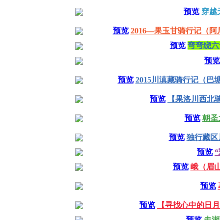
预览
穿越
预览
2016—果玉甘骑行记（
预览
弯弯绕六
预览
预览
2015川滇藏骑行记（
预览
【果洛川西北骑行
预览
朝圣
预览
独行藏区
预览
预览
峨（眉
预览
预览
【寻找心中的日月
预览
走湘