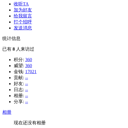
收听TA
加为好友
给我留言
打个招呼
发送消息
统计信息
已有
8
人来访过
积分:
360
威望:
360
金钱:
17021
贡献:
--
好友:
--
日志:
--
相册:
--
分享:
--
相册
现在还没有相册