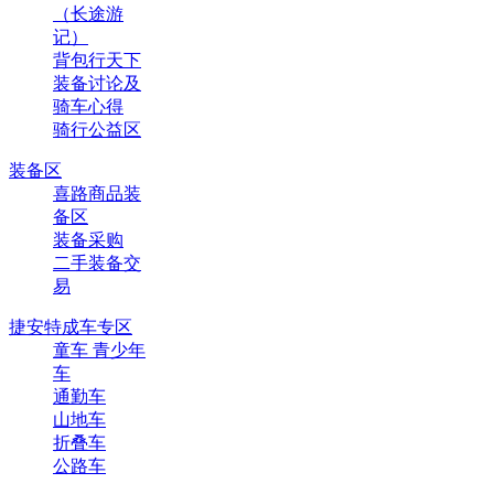
（长途游
记）
背包行天下
装备讨论及
骑车心得
骑行公益区
装备区
喜路商品装
备区
装备采购
二手装备交
易
捷安特成车专区
童车 青少年
车
通勤车
山地车
折叠车
公路车