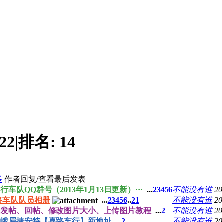
22
|
排名:
14
多
作者
回复/查看
最后发表
车队QQ群号（2013年1月13日更新）···
...
2
3
4
5
6
不能没有谁
20
路车队队员相册
...
2
3
4
5
6
..
21
不能没有谁
20
坛发帖、回帖、修改图片大小、上传图片教程
...
2
不能没有谁
20
峨眉捷安特【喜路车行】新地址
...
2
不能没有谁
20