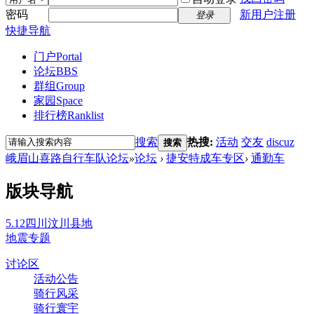
密码
新用户注册
登录
快捷导航
门户
Portal
论坛
BBS
群组
Group
家园
Space
排行榜
Ranklist
搜索
热搜:
活动
交友
discuz
搜索
峨眉山喜路自行车队论坛
»
论坛
›
捷安特成车专区
›
通勤车
版块导航
5.12四川汶川县地
地震专题
讨论区
活动公告
骑行风采
骑行寰宇