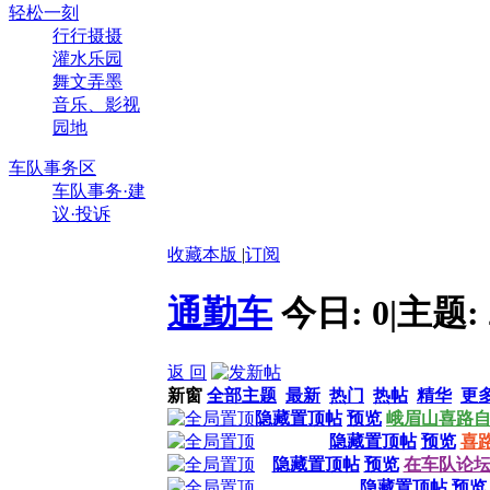
轻松一刻
行行摄摄
灌水乐园
舞文弄墨
音乐、影视
园地
车队事务区
车队事务·建
议·投诉
收藏本版
|
订阅
通勤车
今日:
0
|
主题:
返 回
新窗
全部主题
最新
热门
热帖
精华
更
隐藏置顶帖
预览
峨眉山喜路自行
隐藏置顶帖
预览
喜
隐藏置顶帖
预览
在车队论
隐藏置顶帖
预览