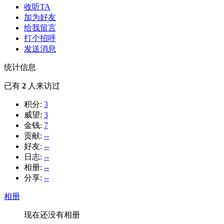
收听TA
加为好友
给我留言
打个招呼
发送消息
统计信息
已有
2
人来访过
积分:
3
威望:
3
金钱:
7
贡献:
--
好友:
--
日志:
--
相册:
--
分享:
--
相册
现在还没有相册