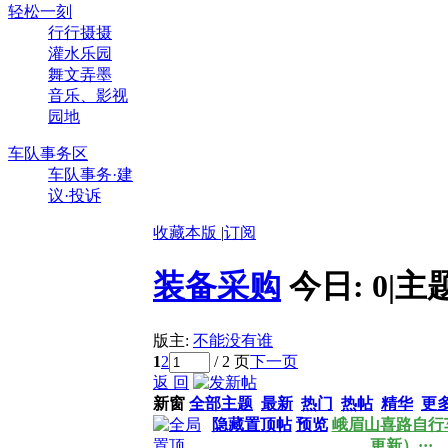
轻松一刻
行行摄摄
灌水乐园
舞文弄墨
音乐、影视
园地
车队事务区
车队事务·建
议·投诉
收藏本版
|
订阅
装备采购
今日:
0
|
主
版主:
不能没有谁
1
2
/ 2 页
下一页
返 回
新窗
全部主题
最新
热门
热帖
精华
更
隐藏置顶帖
预览
峨眉山喜路自行车
更新）···
..