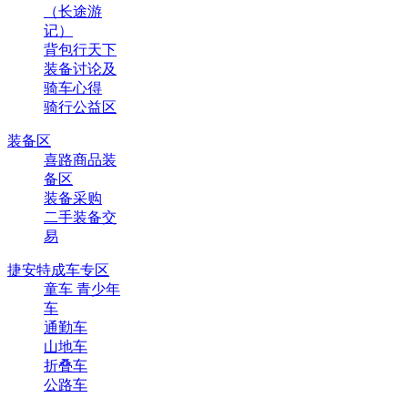
（长途游
记）
背包行天下
装备讨论及
骑车心得
骑行公益区
装备区
喜路商品装
备区
装备采购
二手装备交
易
捷安特成车专区
童车 青少年
车
通勤车
山地车
折叠车
公路车