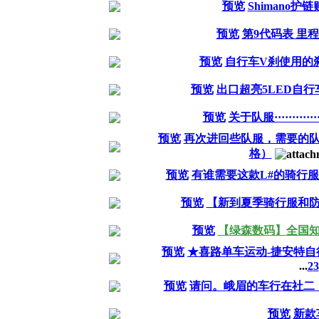
预览
Shimano护链
预览
第9代码表 里
预览
自行车V刹使用的
预览
出口超亮5LED自行
预览
关于队服·············
预览
再次进回些队服，需要的
格）
预览
有谁需要这款L#的骑行服(9
预览
【新到夏季骑行服和
预览
【绿森数码】全国
预览
★喜路单车运动-捷安特自
...
2
3
预览
请问。峨眉的车行在社二
预览
新款