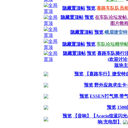
隐藏置顶帖
预览
喜路车队队员
隐藏置顶帖
预览
在车队论坛发帖
图片教
隐藏置顶帖
预览
峨眉捷安特
隐藏置顶帖
预览
车队论坛精华帖汇
隐藏置顶帖
预览
喜路车队骑行注
(欢迎讨论
版块主
预览
【喜路车行】捷安特
预览
野外应急求生卡~~
预览
ESSEN打气筒,带
预览
150
预览
【音响】【Acacia炫蓝闪
响/充电型】