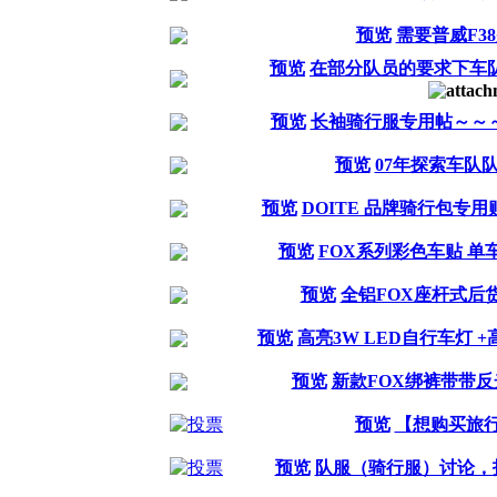
预览
需要普威F3
预览
在部分队员的要求下车
预览
长袖骑行服专用帖～～
预览
07年探索车队
预览
DOITE 品牌骑行包专用贴~
预览
FOX系列彩色车贴 单
预览
全铝FOX座杆式后
预览
高亮3W LED自行车灯 
预览
新款FOX绑裤带带反
预览
【想购买旅行
预览
队服（骑行服）讨论，