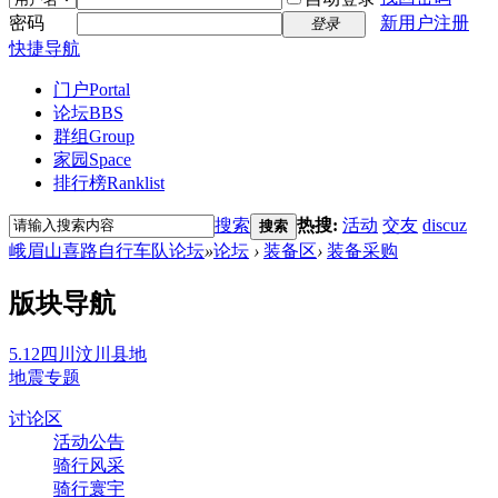
密码
新用户注册
登录
快捷导航
门户
Portal
论坛
BBS
群组
Group
家园
Space
排行榜
Ranklist
搜索
热搜:
活动
交友
discuz
搜索
峨眉山喜路自行车队论坛
»
论坛
›
装备区
›
装备采购
版块导航
5.12四川汶川县地
地震专题
讨论区
活动公告
骑行风采
骑行寰宇