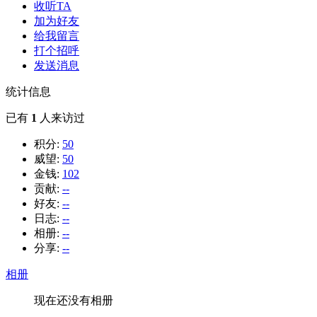
收听TA
加为好友
给我留言
打个招呼
发送消息
统计信息
已有
1
人来访过
积分:
50
威望:
50
金钱:
102
贡献:
--
好友:
--
日志:
--
相册:
--
分享:
--
相册
现在还没有相册