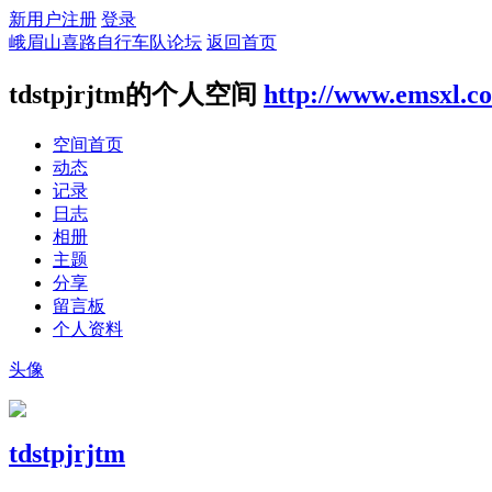
新用户注册
登录
峨眉山喜路自行车队论坛
返回首页
tdstpjrjtm的个人空间
http://www.emsxl.c
空间首页
动态
记录
日志
相册
主题
分享
留言板
个人资料
头像
tdstpjrjtm