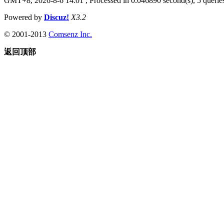
GMT+8, 2026-8-6 14:01
, Processed in 0.046890 second(s), 5 queries
Powered by
Discuz!
X3.2
© 2001-2013
Comsenz Inc.
返回顶部