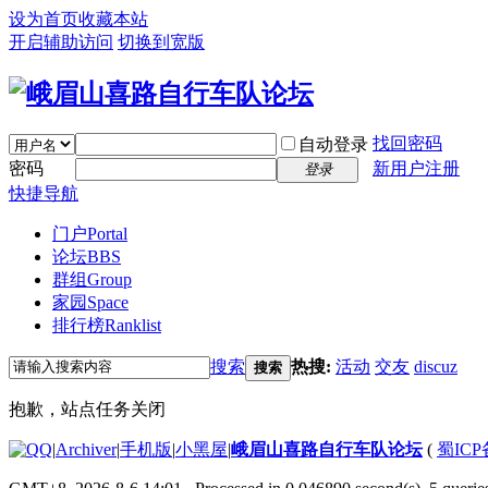
设为首页
收藏本站
开启辅助访问
切换到宽版
找回密码
自动登录
密码
新用户注册
登录
快捷导航
门户
Portal
论坛
BBS
群组
Group
家园
Space
排行榜
Ranklist
搜索
热搜:
活动
交友
discuz
搜索
抱歉，站点任务关闭
|
Archiver
|
手机版
|
小黑屋
|
峨眉山喜路自行车队论坛
(
蜀ICP备