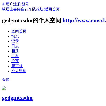
新用户注册
登录
峨眉山喜路自行车队论坛
返回首页
gedgmtxsdm的个人空间
http://www.emsxl
空间首页
动态
记录
日志
相册
主题
分享
留言板
个人资料
头像
gedgmtxsdm