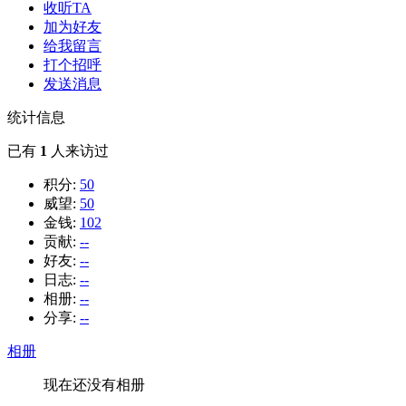
收听TA
加为好友
给我留言
打个招呼
发送消息
统计信息
已有
1
人来访过
积分:
50
威望:
50
金钱:
102
贡献:
--
好友:
--
日志:
--
相册:
--
分享:
--
相册
现在还没有相册