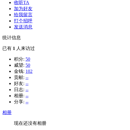
收听TA
加为好友
给我留言
打个招呼
发送消息
统计信息
已有
1
人来访过
积分:
50
威望:
50
金钱:
102
贡献:
--
好友:
--
日志:
--
相册:
--
分享:
--
相册
现在还没有相册