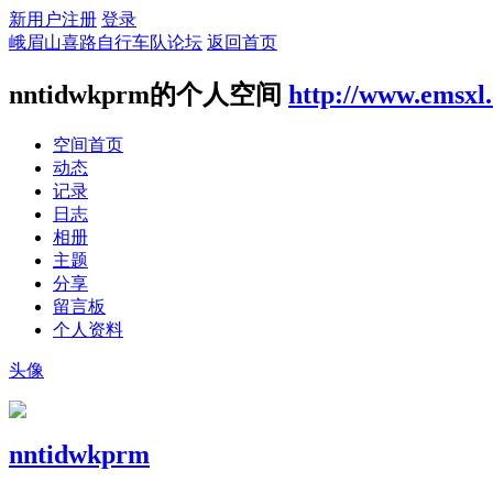
新用户注册
登录
峨眉山喜路自行车队论坛
返回首页
nntidwkprm的个人空间
http://www.emsxl
空间首页
动态
记录
日志
相册
主题
分享
留言板
个人资料
头像
nntidwkprm