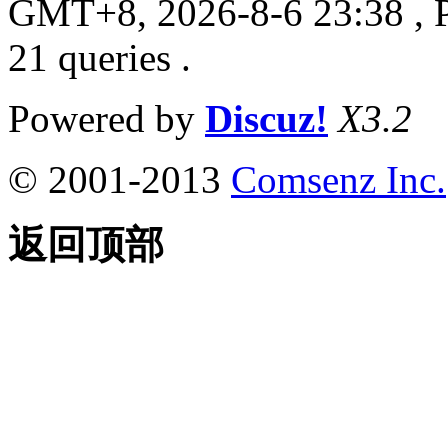
GMT+8, 2026-8-6 23:38
, 
21 queries .
Powered by
Discuz!
X3.2
© 2001-2013
Comsenz Inc.
返回顶部