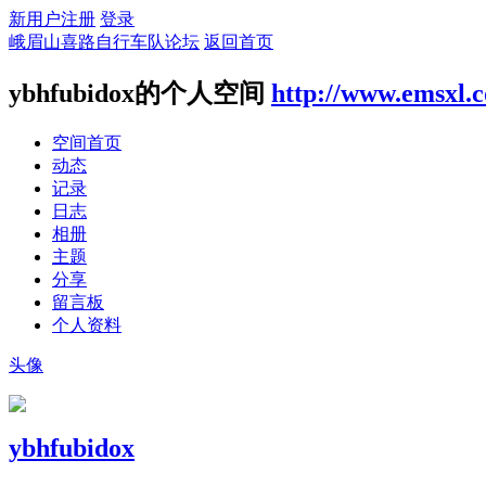
新用户注册
登录
峨眉山喜路自行车队论坛
返回首页
ybhfubidox的个人空间
http://www.emsxl.
空间首页
动态
记录
日志
相册
主题
分享
留言板
个人资料
头像
ybhfubidox