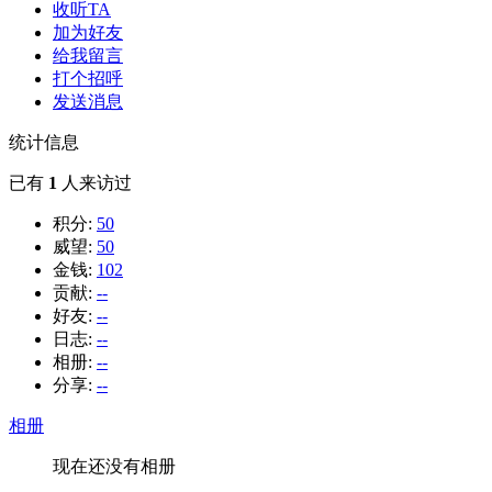
收听TA
加为好友
给我留言
打个招呼
发送消息
统计信息
已有
1
人来访过
积分:
50
威望:
50
金钱:
102
贡献:
--
好友:
--
日志:
--
相册:
--
分享:
--
相册
现在还没有相册