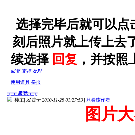
选择完毕后就可以点
刻后照片就上传上去
续选择
回复
，并按照
回复
支持
反对
使用道具
举报
┳┳ 板凳┳┳
楼主
|
发表于 2010-11-28 01:27:53
|
只看该作者
图片大