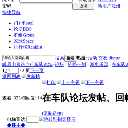
密码
新用户注册
登录
快捷导航
门户
Portal
论坛
BBS
群组
Group
家园
Space
排行榜
Ranklist
搜索
热搜:
活动
交友
discuz
搜索
峨眉山喜路自行车队论坛
»
论坛
›
轻松一刻
›
灌水乐园
›
在车队
1
2
/ 2 页
下一页
返回列表
在车队论坛发帖、回
查看:
32349
|
回复:
14
[复制链接]
电梯直达
◆楼主◆