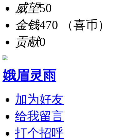
威望
50
金钱
470 （喜币）
贡献
0
娥眉灵雨
加为好友
给我留言
打个招呼