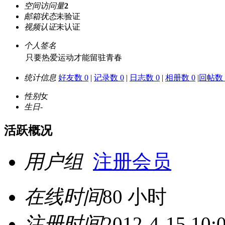
空间访问量
2
邮箱状态
未验证
视频认证
未认证
个人签名
只要热爱运动才能留驻青春
统计信息
好友数 0
|
记录数 0
|
日志数 0
|
相册数 0
|
回帖数 
性别
女
生日
-
活跃概况
用户组
注册会员
在线时间
80 小时
注册时间
2012-4-15 10: