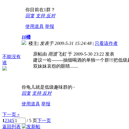
你目前在1群？
回复
支持
反对
使用道具
举报
10
楼
楼主
|
发表于 2009-5-31 15:24:48
|
只看该作者
原帖由
雨渡飞虹
于 2009-5-30 23:22 发表
不能没有
建议一哈--------抽烟喝酒的单独一个群!!!
谁
双妹妹哀怨的眼睛.......
你龟儿就是低级趣味群的··
回复
支持
反对
使用道具
举报
下一页 »
1
2
3
4
5
/ 5 页
下一页
返回列表