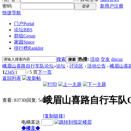
密码
新用户注册
登录
快捷导航
门户
Portal
论坛
BBS
群组
Group
家园
Space
排行榜
Ranklist
搜索
热搜:
活动
交友
discuz
搜索
峨眉山喜路自行车队论坛
»
论坛
›
讨论区
›
活动公告
›
峨眉山喜路
1
2
3
4
5
/ 5 页
下一页
返回列表
峨眉山喜路自行车队QQ
查看:
83730
|
回复:
54
[复制链接]
电梯直达
◆楼主◆