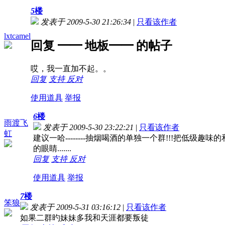
5
楼
发表于 2009-5-30 21:26:34
|
只看该作者
lxtcamel
回复 ━━ 地板━━ 的帖子
哎，我一直加不起。。
回复
支持
反对
使用道具
举报
6
楼
雨渡飞
发表于 2009-5-30 23:22:21
|
只看该作者
虹
建议一哈--------抽烟喝酒的单独一个群!!!把低级
的眼睛.......
回复
支持
反对
使用道具
举报
7
楼
笨狼
发表于 2009-5-31 03:16:12
|
只看该作者
如果二群旳妹妹多我和天涯都要叛徒