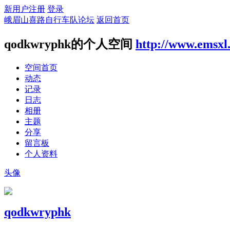
新用户注册
登录
峨眉山喜路自行车队论坛
返回首页
qodkwryphk的个人空间
http://www.emsxl
空间首页
动态
记录
日志
相册
主题
分享
留言板
个人资料
头像
qodkwryphk