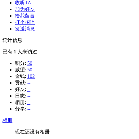
收听TA
加为好友
给我留言
打个招呼
发送消息
统计信息
已有
1
人来访过
积分:
50
威望:
50
金钱:
102
贡献:
--
好友:
--
日志:
--
相册:
--
分享:
--
相册
现在还没有相册