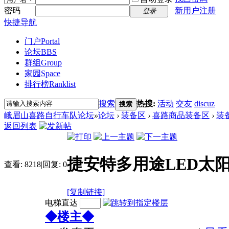
密码
新用户注册
登录
快捷导航
门户
Portal
论坛
BBS
群组
Group
家园
Space
排行榜
Ranklist
搜索
热搜:
活动
交友
discuz
搜索
峨眉山喜路自行车队论坛
»
论坛
›
装备区
›
喜路商品装备区
›
装
返回列表
捷安特多用途LED太
查看:
8218
|
回复:
0
[复制链接]
电梯直达
◆楼主◆