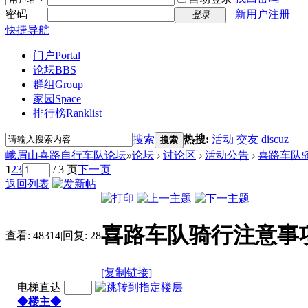
密码
新用户注册
登录
快捷导航
门户
Portal
论坛
BBS
群组
Group
家园
Space
排行榜
Ranklist
搜索
热搜:
活动
交友
discuz
搜索
峨眉山喜路自行车队论坛
»
论坛
›
讨论区
›
活动公告
›
喜路车队
1
2
3
/ 3 页
下一页
返回列表
喜路车队骑行注意事项
查看:
48314
|
回复:
28
[复制链接]
电梯直达
◆楼主◆