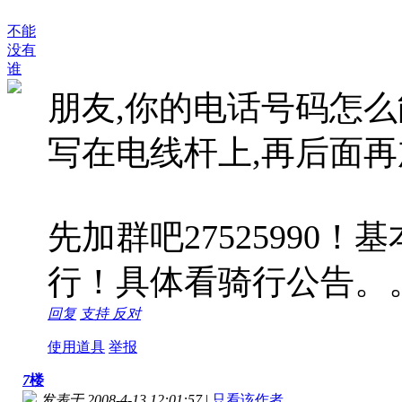
不能
没有
谁
朋友,你的电话号码怎么
写在电线杆上,再后面再
先加群吧27525990
行！具体看骑行公告。
回复
支持
反对
使用道具
举报
7
楼
发表于 2008-4-13 12:01:57
|
只看该作者