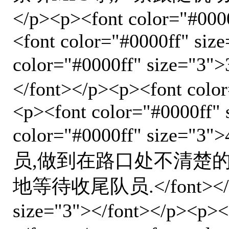
</p><p><font color="#000
<font color="#0000ff" siz
color="#0000ff" si
</font></p><p><font color
<p><font color="#0000ff"
color="#0000ff" si
员,做到在路口处不清楚的
地等待收尾队员.</font></p><
size="3"></font></p><p><f