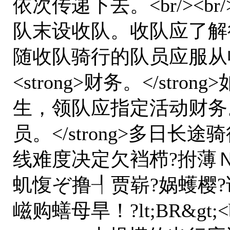
依次传递下去。<br/><br/>（
队末设收队。收队应了解
随收队骑行的队员应服从收队
<strong>财务。</st
生，领队应指定活动财务。<br
员。</strong>多日
线难度决定欠裆栉?拊薄Ｎ
虮愎ぞ撸┦贾崭?娲蠖樱?
嵫购蟮母旱！?lt;BR&gt;<