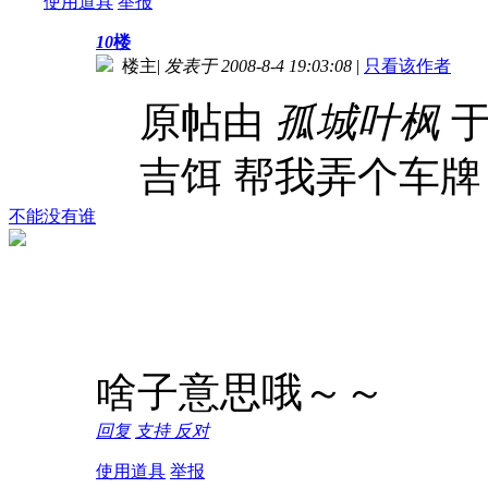
使用道具
举报
10
楼
楼主
|
发表于 2008-8-4 19:03:08
|
只看该作者
原帖由
孤城叶枫
于 
吉饵 帮我弄个车牌 
不能没有谁
啥子意思哦～～
回复
支持
反对
使用道具
举报