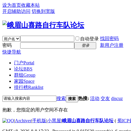
设为首页
收藏本站
开启辅助访问
切换到宽版
找回密码
自动登录
密码
新用户注册
登录
快捷导航
门户
Portal
论坛
BBS
群组
Group
家园
Space
排行榜
Ranklist
搜索
热搜:
活动
交友
discuz
搜索
抱歉，您指定的用户空间不存在
|
Archiver
|
手机版
|
小黑屋
|
峨眉山喜路自行车队论坛
(
蜀ICP备