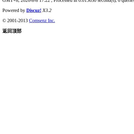
GMT+8, 2026-8-8 17:22
, Processed in 0.015630 second(s), 6 queries
Powered by
Discuz!
X3.2
© 2001-2013
Comsenz Inc.
返回顶部