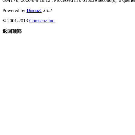
GMT+8, 2026-8-9 18:12
, Processed in 0.015629 second(s), 6 queries
Powered by
Discuz!
X3.2
© 2001-2013
Comsenz Inc.
返回顶部