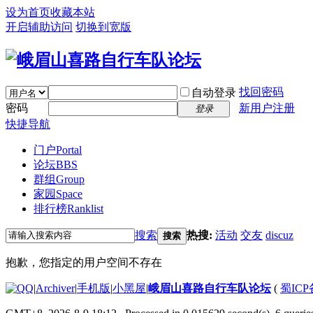
设为首页
收藏本站
开启辅助访问
切换到宽版
找回密码
自动登录
密码
新用户注册
登录
快捷导航
门户
Portal
论坛
BBS
群组
Group
家园
Space
排行榜
Ranklist
搜索
热搜:
活动
交友
discuz
搜索
抱歉，您指定的用户空间不存在
|
Archiver
|
手机版
|
小黑屋
|
峨眉山喜路自行车队论坛
(
蜀ICP备