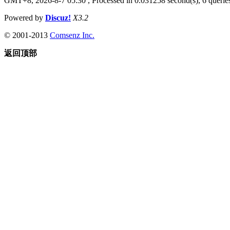
GMT+8, 2026-8-7 05:30
, Processed in 0.031258 second(s), 6 queries
Powered by
Discuz!
X3.2
© 2001-2013
Comsenz Inc.
返回顶部