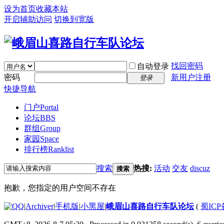
设为首页
收藏本站
开启辅助访问
切换到宽版
找回密码
自动登录
密码
新用户注册
登录
快捷导航
门户
Portal
论坛
BBS
群组
Group
家园
Space
排行榜
Ranklist
搜索
热搜:
活动
交友
discuz
搜索
抱歉，您指定的用户空间不存在
|
Archiver
|
手机版
|
小黑屋
|
峨眉山喜路自行车队论坛
(
蜀ICP备