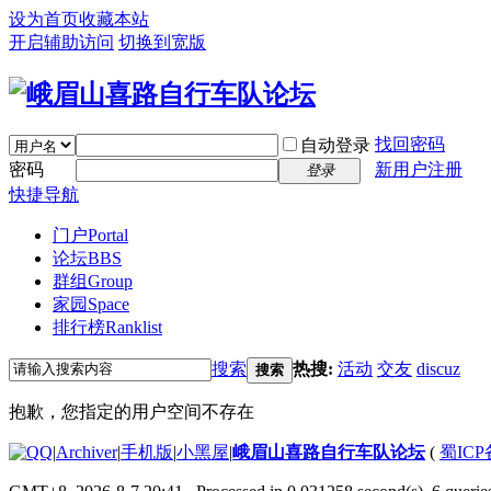
设为首页
收藏本站
开启辅助访问
切换到宽版
找回密码
自动登录
密码
新用户注册
登录
快捷导航
门户
Portal
论坛
BBS
群组
Group
家园
Space
排行榜
Ranklist
搜索
热搜:
活动
交友
discuz
搜索
抱歉，您指定的用户空间不存在
|
Archiver
|
手机版
|
小黑屋
|
峨眉山喜路自行车队论坛
(
蜀ICP备