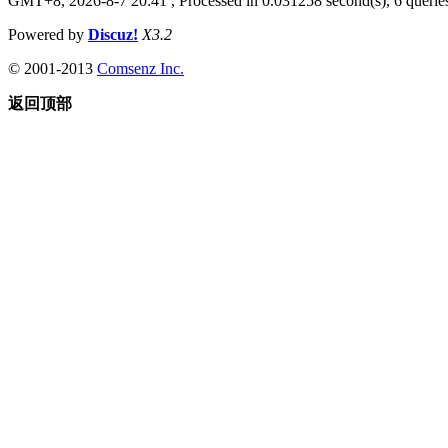
GMT+8, 2026-8-7 20:41
, Processed in 0.031258 second(s), 6 queries
Powered by
Discuz!
X3.2
© 2001-2013
Comsenz Inc.
返回顶部