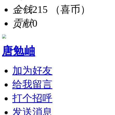
金钱
215 （喜币）
贡献
0
唐勉岫
加为好友
给我留言
打个招呼
发送消息