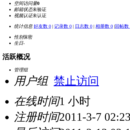
空间访问量
0
邮箱状态
未验证
视频认证
未认证
统计信息
好友数 0
|
记录数 0
|
日志数 0
|
相册数 0
|
回帖数 
性别
保密
生日
-
活跃概况
管理组
用户组
禁止访问
在线时间
1 小时
注册时间
2011-3-7 02:2