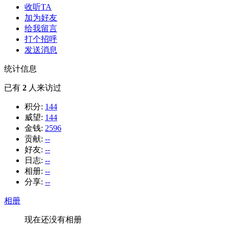
收听TA
加为好友
给我留言
打个招呼
发送消息
统计信息
已有
2
人来访过
积分:
144
威望:
144
金钱:
2596
贡献:
--
好友:
--
日志:
--
相册:
--
分享:
--
相册
现在还没有相册