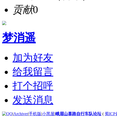
贡献
0
梦消遥
加为好友
给我留言
打个招呼
发送消息
|
Archiver
|
手机版
|
小黑屋
|
峨眉山喜路自行车队论坛
(
蜀ICP备