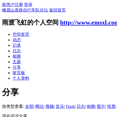
新用户注册
登录
峨眉山喜路自行车队论坛
返回首页
雨渡飞虹的个人空间
http://www.emsxl.co
空间首页
动态
记录
日志
相册
主题
分享
留言板
个人资料
分享
按类型查看:
全部
|
网址
|
视频
|
音乐
|
Flash
|
日志
|
相册
|
图片
|
投票
|
现在还没分享