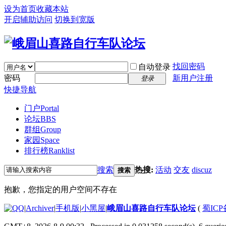
设为首页
收藏本站
开启辅助访问
切换到宽版
找回密码
自动登录
密码
新用户注册
登录
快捷导航
门户
Portal
论坛
BBS
群组
Group
家园
Space
排行榜
Ranklist
搜索
热搜:
活动
交友
discuz
搜索
抱歉，您指定的用户空间不存在
|
Archiver
|
手机版
|
小黑屋
|
峨眉山喜路自行车队论坛
(
蜀ICP备