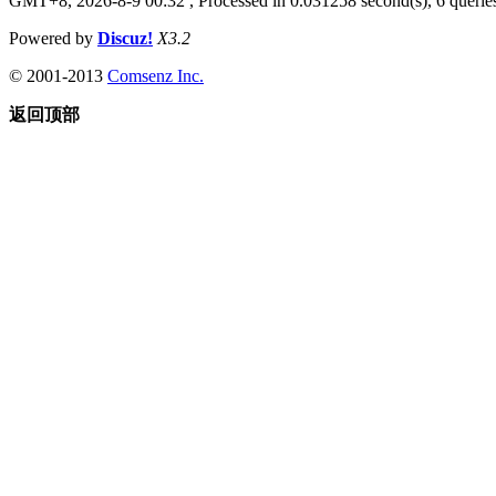
GMT+8, 2026-8-9 00:32
, Processed in 0.031258 second(s), 6 queries
Powered by
Discuz!
X3.2
© 2001-2013
Comsenz Inc.
返回顶部