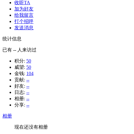
收听TA
加为好友
给我留言
打个招呼
发送消息
统计信息
已有
--
人来访过
积分:
50
威望:
50
金钱:
104
贡献:
--
好友:
--
日志:
--
相册:
--
分享:
--
相册
现在还没有相册