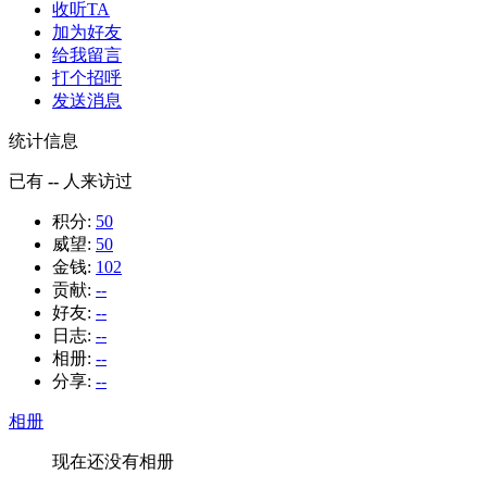
收听TA
加为好友
给我留言
打个招呼
发送消息
统计信息
已有
--
人来访过
积分:
50
威望:
50
金钱:
102
贡献:
--
好友:
--
日志:
--
相册:
--
分享:
--
相册
现在还没有相册