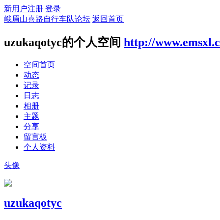
新用户注册
登录
峨眉山喜路自行车队论坛
返回首页
uzukaqotyc的个人空间
http://www.emsxl.
空间首页
动态
记录
日志
相册
主题
分享
留言板
个人资料
头像
uzukaqotyc