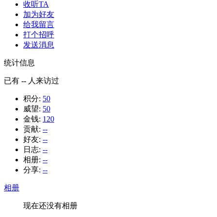
收听TA
加为好友
给我留言
打个招呼
发送消息
统计信息
已有
--
人来访过
积分:
50
威望:
50
金钱:
120
贡献:
--
好友:
--
日志:
--
相册:
--
分享:
--
相册
现在还没有相册