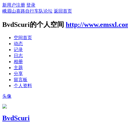
新用户注册
登录
峨眉山喜路自行车队论坛
返回首页
BvdScuri的个人空间
http://www.emsxl.co
空间首页
动态
记录
日志
相册
主题
分享
留言板
个人资料
头像
BvdScuri