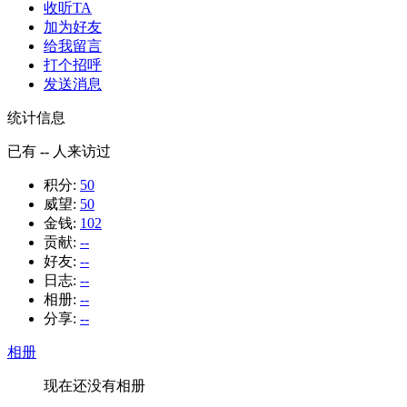
收听TA
加为好友
给我留言
打个招呼
发送消息
统计信息
已有
--
人来访过
积分:
50
威望:
50
金钱:
102
贡献:
--
好友:
--
日志:
--
相册:
--
分享:
--
相册
现在还没有相册