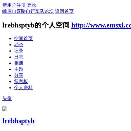
新用户注册
登录
峨眉山喜路自行车队论坛
返回首页
lrebhsptyb的个人空间
http://www.emsxl.
空间首页
动态
记录
日志
相册
主题
分享
留言板
个人资料
头像
lrebhsptyb