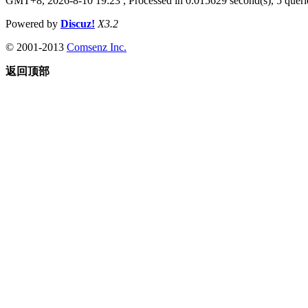
GMT+8, 2026-8-10 19:23
, Processed in 0.015629 second(s), 5 querie
Powered by
Discuz!
X3.2
© 2001-2013
Comsenz Inc.
返回顶部