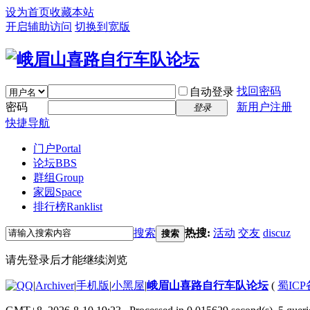
设为首页
收藏本站
开启辅助访问
切换到宽版
找回密码
自动登录
密码
新用户注册
登录
快捷导航
门户
Portal
论坛
BBS
群组
Group
家园
Space
排行榜
Ranklist
搜索
热搜:
活动
交友
discuz
搜索
请先登录后才能继续浏览
|
Archiver
|
手机版
|
小黑屋
|
峨眉山喜路自行车队论坛
(
蜀ICP备