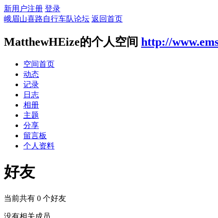
新用户注册
登录
峨眉山喜路自行车队论坛
返回首页
MatthewHEize的个人空间
http://www.em
空间首页
动态
记录
日志
相册
主题
分享
留言板
个人资料
好友
当前共有
0
个好友
没有相关成员