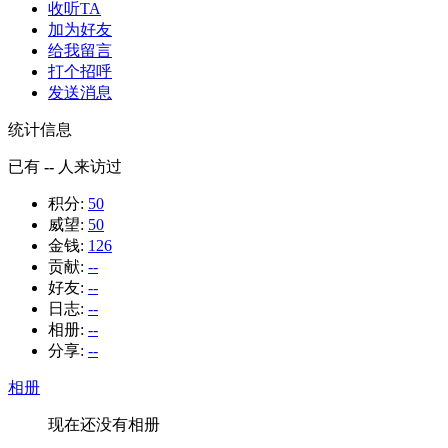
收听TA
加为好友
给我留言
打个招呼
发送消息
统计信息
已有
--
人来访过
积分:
50
威望:
50
金钱:
126
贡献:
--
好友:
--
日志:
--
相册:
--
分享:
--
相册
现在还没有相册