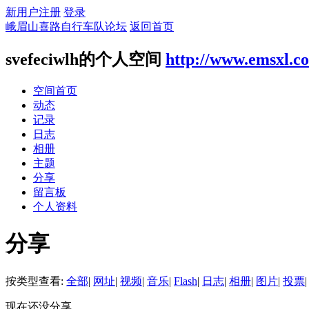
新用户注册
登录
峨眉山喜路自行车队论坛
返回首页
svefeciwlh的个人空间
http://www.emsxl.c
空间首页
动态
记录
日志
相册
主题
分享
留言板
个人资料
分享
按类型查看:
全部
|
网址
|
视频
|
音乐
|
Flash
|
日志
|
相册
|
图片
|
投票
|
现在还没分享