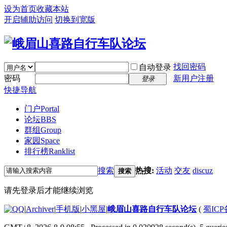
设为首页
收藏本站
开启辅助访问
切换到宽版
找回密码
自动登录
密码
新用户注册
登录
快捷导航
门户
Portal
论坛
BBS
群组
Group
家园
Space
排行榜
Ranklist
搜索
热搜:
活动
交友
discuz
搜索
请先登录后才能继续浏览
|
Archiver
|
手机版
|
小黑屋
|
峨眉山喜路自行车队论坛
(
蜀ICP备