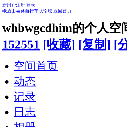
新用户注册
登录
峨眉山喜路自行车队论坛
返回首页
whbwgcdhim的个人空
152551
[收藏]
[复制]
[
空间首页
动态
记录
日志