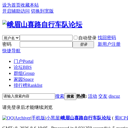
设为首页
收藏本站
开启辅助访问
切换到宽版
找回密码
自动登录
密码
新用户注册
登录
快捷导航
门户
Portal
论坛
BBS
群组
Group
家园
Space
排行榜
Ranklist
搜索
热搜:
活动
交友
discuz
搜索
请先登录后才能继续浏览
|
Archiver
|
手机版
|
小黑屋
|
峨眉山喜路自行车队论坛
(
蜀ICP备