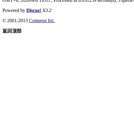
GMT+8, 2026-8-6 19:05
, Processed in 0.031259 second(s), 5 queries
Powered by
Discuz!
X3.2
© 2001-2013
Comsenz Inc.
返回顶部