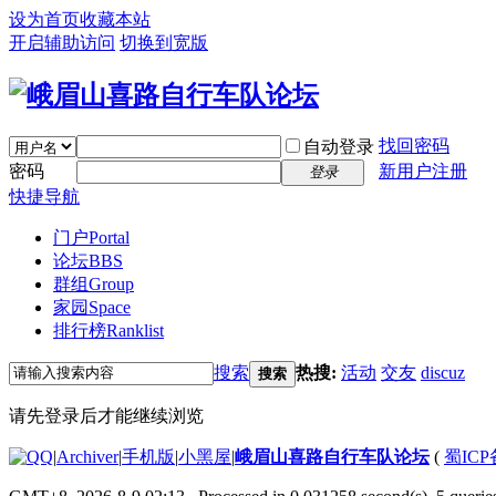
设为首页
收藏本站
开启辅助访问
切换到宽版
找回密码
自动登录
密码
新用户注册
登录
快捷导航
门户
Portal
论坛
BBS
群组
Group
家园
Space
排行榜
Ranklist
搜索
热搜:
活动
交友
discuz
搜索
请先登录后才能继续浏览
|
Archiver
|
手机版
|
小黑屋
|
峨眉山喜路自行车队论坛
(
蜀ICP备