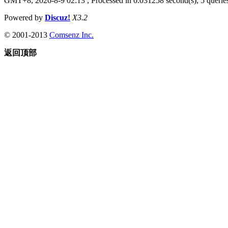
GMT+8, 2026-8-9 02:13
, Processed in 0.031258 second(s), 5 queries
Powered by
Discuz!
X3.2
© 2001-2013
Comsenz Inc.
返回顶部