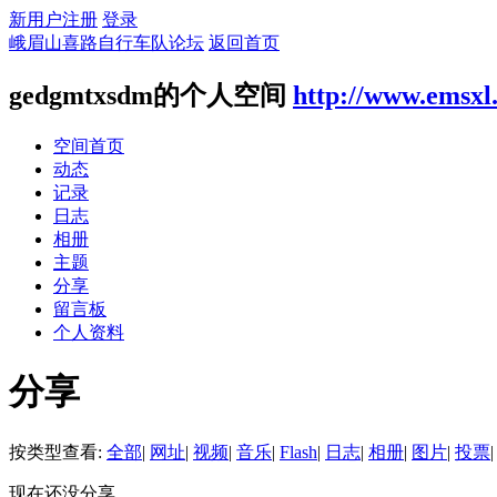
新用户注册
登录
峨眉山喜路自行车队论坛
返回首页
gedgmtxsdm的个人空间
http://www.emsxl
空间首页
动态
记录
日志
相册
主题
分享
留言板
个人资料
分享
按类型查看:
全部
|
网址
|
视频
|
音乐
|
Flash
|
日志
|
相册
|
图片
|
投票
|
现在还没分享