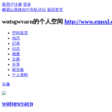
新用户注册
登录
峨眉山喜路自行车队论坛
返回首页
wutsgwvarn的个人空间
http://www.emsxl
空间首页
动态
记录
日志
相册
主题
分享
留言板
个人资料
头像
wutsgwvarn