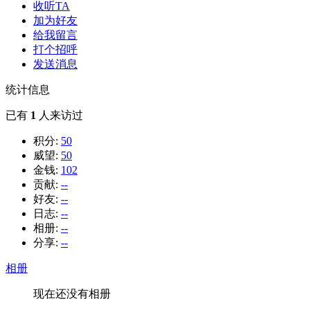
收听TA
加为好友
给我留言
打个招呼
发送消息
统计信息
已有
1
人来访过
积分:
50
威望:
50
金钱:
102
贡献:
--
好友:
--
日志:
--
相册:
--
分享:
--
相册
现在还没有相册