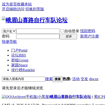
设为首页
收藏本站
开启辅助访问
切换到宽版
找回密码
自动登录
密码
新用户注册
登录
快捷导航
门户
Portal
论坛
BBS
群组
Group
家园
Space
排行榜
Ranklist
搜索
热搜:
活动
交友
discuz
搜索
请先登录后才能继续浏览
|
Archiver
|
手机版
|
小黑屋
|
峨眉山喜路自行车队论坛
(
蜀ICP备