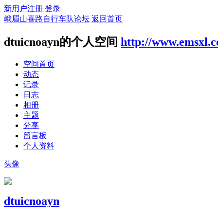
新用户注册
登录
峨眉山喜路自行车队论坛
返回首页
dtuicnoayn的个人空间
http://www.emsxl.
空间首页
动态
记录
日志
相册
主题
分享
留言板
个人资料
头像
dtuicnoayn