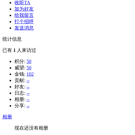
收听TA
加为好友
给我留言
打个招呼
发送消息
统计信息
已有
1
人来访过
积分:
50
威望:
50
金钱:
102
贡献:
--
好友:
--
日志:
--
相册:
--
分享:
--
相册
现在还没有相册