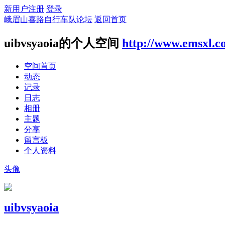
新用户注册
登录
峨眉山喜路自行车队论坛
返回首页
uibvsyaoia的个人空间
http://www.emsxl.
空间首页
动态
记录
日志
相册
主题
分享
留言板
个人资料
头像
uibvsyaoia