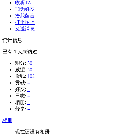
收听TA
加为好友
给我留言
打个招呼
发送消息
统计信息
已有
1
人来访过
积分:
50
威望:
50
金钱:
102
贡献:
--
好友:
--
日志:
--
相册:
--
分享:
--
相册
现在还没有相册