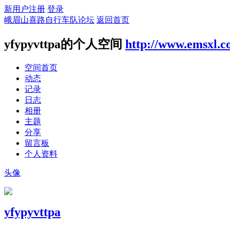
新用户注册
登录
峨眉山喜路自行车队论坛
返回首页
yfypyvttpa的个人空间
http://www.emsxl.
空间首页
动态
记录
日志
相册
主题
分享
留言板
个人资料
头像
yfypyvttpa