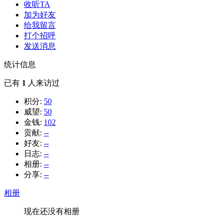
收听TA
加为好友
给我留言
打个招呼
发送消息
统计信息
已有
1
人来访过
积分:
50
威望:
50
金钱:
102
贡献:
--
好友:
--
日志:
--
相册:
--
分享:
--
相册
现在还没有相册